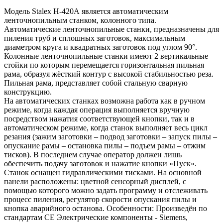
Модель Stalex H-420А является автоматическим
ленточнопильным станком, колонного типа.
Автоматические ленточнопильные станки, предназначены для
пиления труб и сплошных заготовок, максимальным
диаметром круга и квадратных заготовок под углом 90°.
Колонные ленточнопильные станки имеют 2 вертикальные
стойки по которым перемещается горизонтальная пильная
рама, образуя жёсткий контур с высокой стабильностью реза.
Пильная рама, представляет собой стальную сварную
конструкцию.
На автоматических станках возможна работа как в ручном
режиме, когда каждая операция выполняется вручную
посредством нажатия соответствующей кнопки, так и в
автоматическом режиме, когда станок выполняет весь цикл
резания (зажим заготовки – подвод заготовки – запуск пилы –
опускание рамы – остановка пилы – подъем рамы – отжим
тисков). В последнем случае оператор должен лишь
обеспечить подачу заготовок и нажатие кнопки «Пуск».
Станок оснащен гидравлическими тисками. На основной
панели расположены: цветной сенсорный дисплей, с
помощью которого можно задать программу и отслеживать
процесс пиления, регулятор скорости опускания пилы и
кнопка аварийного останова. Особенности: Произведён по
стандартам СЕ Электрические компоненты - Siemens,