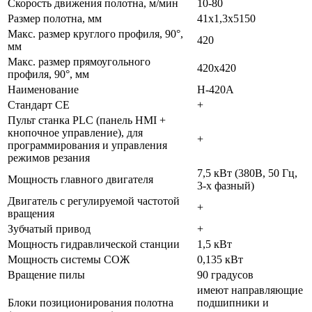
Скорость движения полотна, м/мин
10-80
Размер полотна, мм
41х1,3х5150
Макс. размер круглого профиля, 90°,
420
мм
Макс. размер прямоугольного
420х420
профиля, 90°, мм
Наименование
H-420A
Стандарт CE
+
Пульт станка PLC (панель HMI +
кнопочное управление), для
+
программирования и управления
режимов резания
7,5 кВт (380В, 50 Гц,
Мощность главного двигателя
3-х фазный)
Двигатель с регулируемой частотой
+
вращения
Зубчатый привод
+
Мощность гидравлической станции
1,5 кВт
Мощность системы СОЖ
0,135 кВт
Вращение пилы
90 градусов
имеют направляющие
Блоки позиционирования полотна
подшипники и