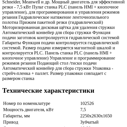
Schneider, Meanwell и др. Мощный двигатель для эффективной
резки - 7,5 кВт Пульт станка PLC (панель HMI + кнопочное
управление), для программирования и управления режимов
резания Гидравлическое натяжение ленточнопильного
полотна Прижим пакетной резки (гидравлический)
Моторизированная дисковая щётка для удаления стружки
Автоматический конвейер для сбора стружки Функция
подачи заготовок контролируется гидравлической системой
Габариты Функция подачи контролируется гидравлической
системой. Размер подачи измеряется магнитной шкалой и
контролируется PLC. Панель станка PLC (панель HMI +
кнопочное управление) Управление и программирование
режимов резания Подающий стол /тиски подачи
Автоматический конвейер для сбора стружки Упаковка -
стрейч-пленка + паллет. Размер упаковки совпадает с
размером станка
Технические характеристики
Номер по номенклатуре
102526
Мощность двигателя, кВт
7,5
Габариты, мм
2250х2630х1650
Привод
Зубчатый