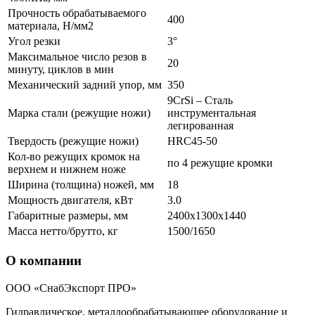
Прочность обрабатываемого
400
материала, Н/мм2
Угол резки
3°
Максимальное число резов в
20
минуту, циклов в мин
Механический задний упор, мм
350
9CrSi – Сталь
Марка стали (режущие ножи)
инструментальная
легированная
Твердость (режущие ножи)
HRC45-50
Кол-во режущих кромок на
по 4 режущие кромки
верхнем и нижнем ноже
Ширина (толщина) ножей, мм
18
Мощность двигателя, кВт
3.0
Габаритные размеры, мм
2400x1300x1440
Масса нетто/брутто, кг
1500/1650
О компании
ООО «СнабЭкспорт ПРО»
Гидравлическое, металлообрабатывающее оборудование и