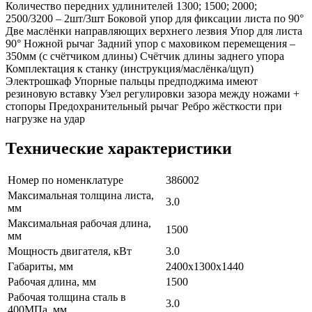
Количество передних удлинителей 1300; 1500; 2000;
2500/3200 – 2шт/3шт Боковой упор для фиксации листа по 90°
Две маслёнки направляющих верхнего лезвия Упор для листа
90° Ножной рычаг Задний упор с маховиком перемещения –
350мм (с счётчиком длины) Счётчик длины заднего упора
Комплектация к станку (инструкция/маслёнка/щуп)
Электрошкаф Упорные пальцы предподжима имеют
резиновую вставку Узел регулировки зазора между ножами +
стопоры Предохранительный рычаг Ребро жёсткости при
нагрузке на удар
Технические характеристики
Номер по номенклатуре
386002
Максимальная толщина листа,
3.0
мм
Максимальная рабочая длина,
1500
мм
Мощность двигателя, кВт
3.0
Габариты, мм
2400x1300x1440
Рабочая длина, мм
1500
Рабочая толщина сталь в
3.0
400МПа, мм