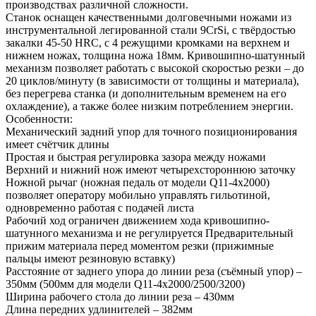
производствах различной сложности.
Станок оснащен качественными долговечными ножами из
инструментальной легированной стали 9CrSi, с твёрдостью
закалки 45-50 HRC, с 4 режущими кромками на верхнем и
нижнем ножах, толщина ножа 18мм. Кривошипно-шатунный
механизм позволяет работать с высокой скоростью резки – до
20 циклов/минуту (в зависимости от толщины и материала),
без перегрева станка (и дополнительным временем на его
охлаждение), а также более низким потреблением энергии.
Особенности:
Механический задний упор для точного позиционирования
имеет счётчик длины
Простая и быстрая регулировка зазора между ножами
Верхний и нижний нож имеют четырехстороннюю заточку
Ножной рычаг (ножная педаль от модели Q11-4x2000)
позволяет оператору мобильно управлять гильотиной,
одновременно работая с подачей листа
Рабочий ход ограничен движением хода кривошипно-
шатунного механизма и не регулируется Предварительный
прижим материала перед моментом резки (прижимные
пальцы имеют резиновую вставку)
Расстояние от заднего упора до линии реза (съёмный упор) –
350мм (500мм для модели Q11-4x2000/2500/3200)
Ширина рабочего стола до линии реза – 430мм
Длина передних удлинителей – 382мм