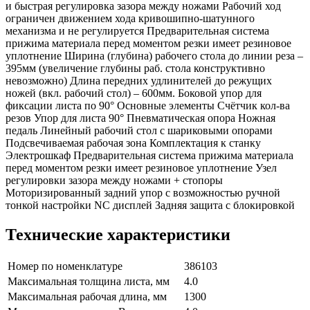
и быстрая регулировка зазора между ножами Рабочий ход
ограничен движением хода кривошипно-шатунного
механизма и не регулируется Предварительная система
прижима материала перед моментом резки имеет резиновое
уплотнение Ширина (глубина) рабочего стола до линии реза –
395мм (увеличение глубины раб. стола конструктивно
невозможно) Длина передних удлинителей до режущих
ножей (вкл. рабочий стол) – 600мм. Боковой упор для
фиксации листа по 90° Основные элементы Счётчик кол-ва
резов Упор для листа 90° Пневматическая опора Ножная
педаль Линейный рабочий стол с шариковыми опорами
Подсвечиваемая рабочая зона Комплектация к станку
Электрошкаф Предварительная система прижима материала
перед моментом резки имеет резиновое уплотнение Узел
регулировки зазора между ножами + стопоры
Моторизированный задний упор с возможностью ручной
тонкой настройки NC дисплей Задняя защита с блокировкой
Технические характеристики
Номер по номенклатуре
386103
Максимальная толщина листа, мм
4.0
Максимальная рабочая длина, мм
1300