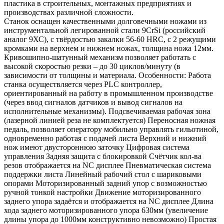
пластика в строительных, монтажных предприятиях и
производствах различной сложности.
Станок оснащен качественными долговечными ножами из
инструментальной легированной стали 9CrSi (российский
аналог 9ХС), с твёрдостью закалки 56-60 HRC, с 2 режущими
кромками на верхнем и нижнем ножах, толщина ножа 12мм.
Кривошипно-шатунный механизм позволяет работать с
высокой скоростью резки – до 30 циклов/минуту (в
зависимости от толщины и материала. Особенности: Работа
станка осуществляется через PLC контроллер,
ориентированный на работу в промышленном производстве
(через ввод сигналов датчиков и вывод сигналов на
исполнительные механизмы). Подсвечиваемая рабочая зона
(лазерной линией реза не комплектуется) Переносная ножная
педаль, позволяет оператору мобильно управлять гильотиной,
одновременно работая с подачей листа Верхний и нижний
нож имеют двустороннюю заточку Цифровая система
управления Задняя защита с блокировкой Счётчик кол-ва
резов отображается на NC дисплее Пневматическая система
поддержки листа Линейный рабочий стол с шариковыми
опорами Моторизированный задний упор с возможностью
ручной тонкой настройки Движение моторизированного
заднего упора задаётся и отображается на NC дисплее Длина
хода заднего моторизированного упора 630мм (увеличение
длины упора до 1000мм конструктивно невозможно) Простая