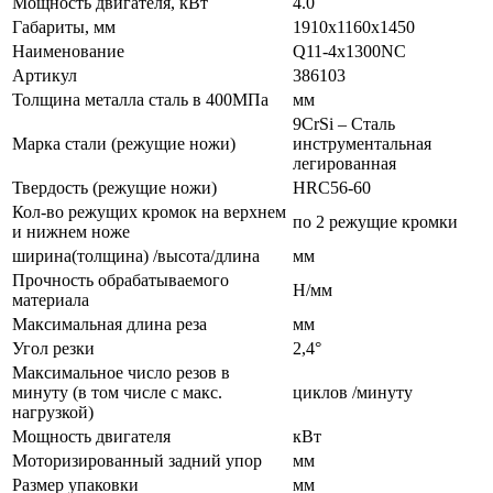
Мощность двигателя, кВт
4.0
Габариты, мм
1910x1160x1450
Наименование
Q11-4х1300NC
Артикул
386103
Толщина металла сталь в 400МПа
мм
9CrSi – Сталь
Марка стали (режущие ножи)
инструментальная
легированная
Твердость (режущие ножи)
HRC56-60
Кол-во режущих кромок на верхнем
по 2 режущие кромки
и нижнем ноже
ширина(толщина) /высота/длина
мм
Прочность обрабатываемого
Н/мм
материала
Максимальная длина реза
мм
Угол резки
2,4°
Максимальное число резов в
минуту (в том числе с макс.
циклов /минуту
нагрузкой)
Мощность двигателя
кВт
Моторизированный задний упор
мм
Размер упаковки
мм