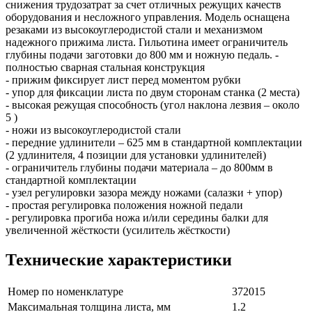
снижения трудозатрат за счет отличных режущих качеств
оборудования и несложного управления. Модель оснащена
резаками из высокоуглеродистой стали и механизмом
надежного прижима листа. Гильотина имеет ограничитель
глубины подачи заготовки до 800 мм и ножную педаль. -
полностью сварная стальная конструкция
- прижим фиксирует лист перед моментом рубки
- упор для фиксации листа по двум сторонам станка (2 места)
- высокая режущая способность (угол наклона лезвия – около
5 )
- ножи из высокоуглеродистой стали
- передние удлинители – 625 мм в стандартной комплектации
(2 удлинителя, 4 позиции для установки удлинителей)
- ограничитель глубины подачи материала – до 800мм в
стандартной комплектации
- узел регулировки зазора между ножами (салазки + упор)
- простая регулировка положения ножной педали
- регулировка прогиба ножа и/или середины балки для
увеличенной жёсткости (усилитель жёсткости)
Технические характеристики
Номер по номенклатуре
372015
Максимальная толщина листа, мм
1.2