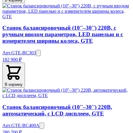
В корзину
Станок балансировочный (10''–30'') 220В, с
ручным вводом параметров, LED панелью и с
измерителем ширины колеса, GTE
Арт.
GTE-BC303
182 900 ₽
В корзину
Станок балансировочный (10''–30'') 220В,
автоматический, с LCD дисплеем, GTE
Арт.
GTE-BC400A
280 700 ₽