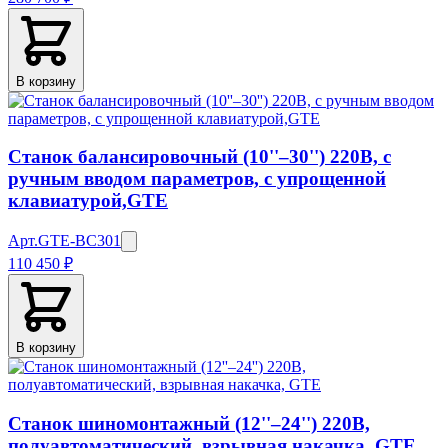
В корзину
Станок балансировочный (10''–30'') 220В, с
ручным вводом параметров, с упрощенной
клавиатурой,GTE
Арт.
GTE-BC301
110 450 ₽
В корзину
Станок шиномонтажный (12''–24'') 220В,
полуавтоматический, взрывная накачка, GTE