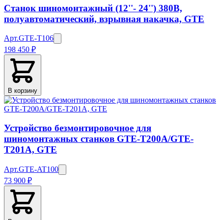
Станок шиномонтажный (12''- 24'') 380В,
полуавтоматический, взрывная накачка, GTE
Арт.
GTE-T106
198 450 ₽
В корзину
Устройство безмонтировочное для
шиномонтажных станков GTE-T200A/GTE-
T201A, GTE
Арт.
GTE-AT100
73 900 ₽