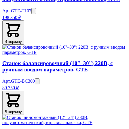
Арт.
GTE-T107
198 350 ₽
В корзину
Станок балансировочный (10''–30'') 220В, с
ручным вводом параметров, GTE
Арт.
GTE-BC300
89 350 ₽
В корзину