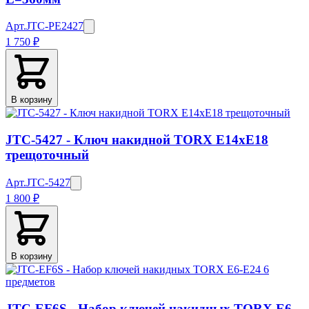
Арт.
JTC-PE2427
1 750 ₽
В корзину
JTC-5427 - Ключ накидной TORX E14хE18
трещоточный
Арт.
JTC-5427
1 800 ₽
В корзину
JTC-EF6S - Набор ключей накидных TORX Е6-