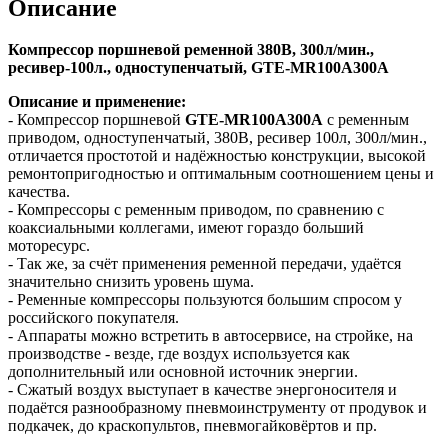
Описание
Компрессор поршневой ременной 380В, 300л/мин.,
ресивер-100л., одноступенчатый, GTE-MR100A300A
Описание и применение:
- Компрессор поршневой
GTE-MR100A300A
с ременным
приводом, одноступенчатый, 380В, ресивер 100л, 300л/мин.,
отличается простотой и надёжностью конструкции, высокой
ремонтопригодностью и оптимальным соотношением цены и
качества.
- Компрессоры с ременным приводом, по сравнению с
коаксиальными коллегами, имеют гораздо больший
моторесурс.
- Так же, за счёт применения ременной передачи, удаётся
значительно снизить уровень шума.
- Ременные компрессоры пользуются большим спросом у
российского покупателя.
- Аппараты можно встретить в автосервисе, на стройке, на
производстве - везде, где воздух используется как
дополнительный или основной источник энергии.
- Сжатый воздух выступает в качестве энергоносителя и
подаётся разнообразному пневмоинструменту от продувок и
подкачек, до краскопультов, пневмогайковёртов и пр.