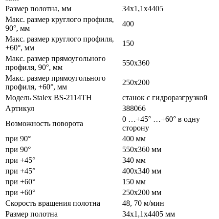
Размер полотна, мм
34х1,1х4405
Макс. размер круглого профиля,
400
90°, мм
Макс. размер круглого профиля,
150
+60°, мм
Макс. размер прямоугольного
550х360
профиля, 90°, мм
Макс. размер прямоугольного
250х200
профиля, +60°, мм
Модель Stalex BS-2114ТН
станок с гидроразгрузкой
Артикул
388066
0 …+45° …+60° в одну
Возможность поворота
сторону
при 90°
400 мм
при 90°
550х360 мм
при +45°
340 мм
при +45°
400х340 мм
при +60°
150 мм
при +60°
250х200 мм
Скорость вращения полотна
48, 70 м/мин
Размер полотна
34х1,1х4405 мм