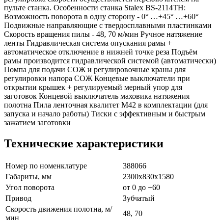
пульте станка. Особенности станка Stalex BS-2114ТН:
Возможность поворота в одну сторону - 0° …+45° …+60°
Подвижные направляющие с твердосплавными пластинками
Скорость вращения пилы - 48, 70 м/мин Ручное натяжение
ленты Гидравлическая система опускания рамы +
автоматическое отключение в нижней точке реза Подъём
рамы производится гидравлической системой (автоматически)
Помпа для подачи СОЖ и регулировочные краны для
регулировки напора СОЖ Концевые выключатели при
открытии крышек + регулируемый мерный упор для
заготовок Концевой выключатель маховика натяжения
полотна Пила ленточная квалитет М42 в комплектации (для
запуска и начало работы) Тиски с эффективным и быстрым
зажатием заготовки
Технические характеристики
Номер по номенклатуре
388066
Габариты, мм
2300х830х1580
Угол поворота
от 0 до +60
Привод
Зубчатый
Скорость движения полотна, м/
48, 70
мин