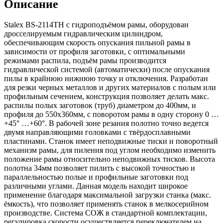
Описание
Stalex BS-2114ТН с гидроподъёмом рамы, оборудован
дросселируемым гидравлическим цилиндром,
обеспечивающим скорость опускания пильной рамы в
зависимости от профиля заготовки, с оптимальными
режимами распила, подъём рамы производится
гидравлической системой (автоматически) после опускания
пилы в крайнюю нижнюю точку и отключения. Разработан
для резки черных металлов и других материалов с полым или
профильным сечением, конструкция позволяет делать макс.
распилы полых заготовок (труб) диаметром до 400мм, и
профиля до 550х360мм, с поворотом рамы в одну сторону 0 …
+45° …+60°. В рабочей зоне резания полотно точно ведется
двумя направляющими головками с твёрдосплавными
пластинами. Станок имеет неподвижные тиски и поворотный
механизм рамы, для пиления под углом необходимо изменить
положение рамы относительно неподвижных тисков. Высота
полотна 34мм позволяет пилить c высокой точностью и
параллельностью полые и профильные заготовки под
различными углами. Данная модель находит широкое
применение благодаря максимальной загрузки станка (макс.
ёмкость), что позволяет применять станок в мелкосерийном
производстве. Система СОЖ в стандартной комплектации,
регулировка скорости осуществляется переключателем на