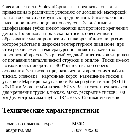
Слесарные тиски Stalex «Горилла» – предназначены для
применения в различных условиях: от домашней мастерской
или автосервиса до крупных предприятий. Изготовлены из
высокопрочного специального чугуна. Закалённые и
шлифованные губки имеют насечки для прочного крепления
детали. Порошковая покраска на тисках обеспечивает
образование ударопрочного и антикоррозийного покрытия,
которое работает в широком температурном диапазоне, при
этом резкие смены температуры не влияют на качество
порошковой краски. Закрытый ходовой винт тисков защищен
от попадания металлической стружки и опилок. Тиски имеют
возможность поворота на 360° относительно своего
основания. Зев тисков предназначен для крепления трубы в
тисках. Упаковка – картонный короб. Размещение тисков в
упаковке Маркировка упаковки Размер губки тисков (ВхШ):
20х10 мм Макс. глубина зева: 67 мм Зев тисков предназначен
для крепления трубы в тисках. Макс. раскрытие тисков: 100
мм Диаметр зажима трубы: 13,5-50 мм Основание тисков
Технические характеристики
Номер по номенклатуре
M50D
Габариты, мм
300x170x200